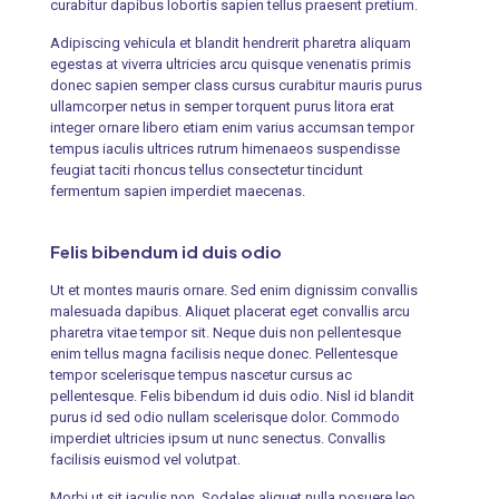
curabitur dapibus lobortis sapien tellus praesent pretium.
Adipiscing vehicula et blandit hendrerit pharetra aliquam
egestas at viverra ultricies arcu quisque venenatis primis
donec sapien semper class cursus curabitur mauris purus
ullamcorper netus in semper torquent purus litora erat
integer ornare libero etiam enim varius accumsan tempor
tempus iaculis ultrices rutrum himenaeos suspendisse
feugiat taciti rhoncus tellus consectetur tincidunt
fermentum sapien imperdiet maecenas.
Felis bibendum id duis odio
Ut et montes mauris ornare. Sed enim dignissim convallis
malesuada dapibus. Aliquet placerat eget convallis arcu
pharetra vitae tempor sit. Neque duis non pellentesque
enim tellus magna facilisis neque donec. Pellentesque
tempor scelerisque tempus nascetur cursus ac
pellentesque. Felis bibendum id duis odio. Nisl id blandit
purus id sed odio nullam scelerisque dolor. Commodo
imperdiet ultricies ipsum ut nunc senectus. Convallis
facilisis euismod vel volutpat.
Morbi ut sit iaculis non. Sodales aliquet nulla posuere leo