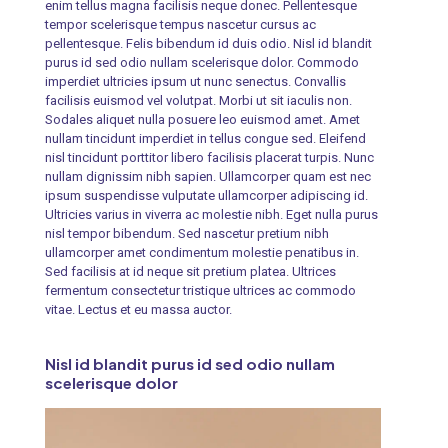
enim tellus magna facilisis neque donec. Pellentesque
tempor scelerisque tempus nascetur cursus ac
pellentesque. Felis bibendum id duis odio. Nisl id blandit
purus id sed odio nullam scelerisque dolor. Commodo
imperdiet ultricies ipsum ut nunc senectus. Convallis
facilisis euismod vel volutpat. Morbi ut sit iaculis non.
Sodales aliquet nulla posuere leo euismod amet. Amet
nullam tincidunt imperdiet in tellus congue sed. Eleifend
nisl tincidunt porttitor libero facilisis placerat turpis. Nunc
nullam dignissim nibh sapien. Ullamcorper quam est nec
ipsum suspendisse vulputate ullamcorper adipiscing id.
Ultricies varius in viverra ac molestie nibh. Eget nulla purus
nisl tempor bibendum. Sed nascetur pretium nibh
ullamcorper amet condimentum molestie penatibus in.
Sed facilisis at id neque sit pretium platea. Ultrices
fermentum consectetur tristique ultrices ac commodo
vitae. Lectus et eu massa auctor.
Nisl id blandit purus id sed odio nullam
scelerisque dolor