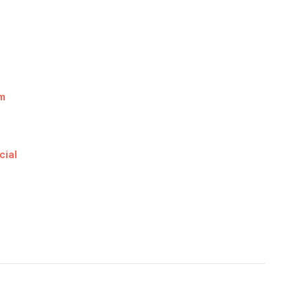
m
cial